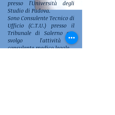
presso l'Università degli
Studio di Padova.
Sono Consulente Tecnico di
Ufficio (C.T.U.) presso il
Tribunale di Salerno ove
svolgo l'attività di
consulente medico legale.
Sono inoltre medico
certificatore Inps ed Inail,
e fiduciario assicurativo
di compagnie assicurative
sanitarie per la clinica e
diagnostica.
-04:34