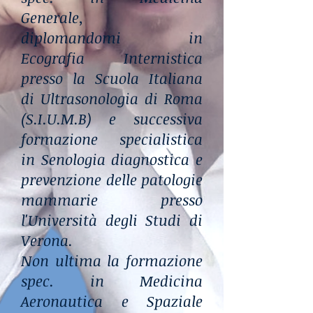
Generale,
diplomandomi in
Ecografia Internistica
presso la Scuola Italiana
di Ultrasonologia di Roma
(S.I.U.M.B) e successiva
formazione specialistica
in Senologia diagnostica e
prevenzione delle patologie
mammarie presso
l'Università degli Studi di
Verona.
Non ultima la formazione
spec. in Medicina
Aeronautica e Spaziale