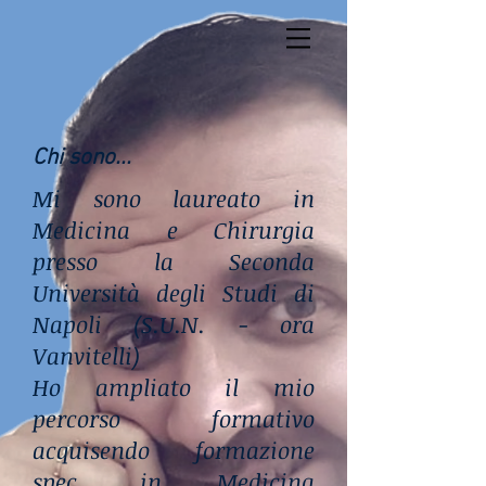
Chi sono...
Mi sono laureato in
Medicina e Chirurgia
presso la Seconda
Università degli Studi di
Napoli (S.U.N. - ora
Vanvitelli)
Ho ampliato il mio
percorso formativo
acquisendo formazione
spec. in Medicina