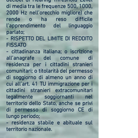
decibel di Hearing Threshold Level
di media tra le frequenze 500, 1000,
2000 Hz nell’orecchio migliore) che
rende o ha reso difficile
l’apprendimento del linguaggio
parlato;
- RISPETTO DEL LIMITE DI REDDITO
FISSATO
- cittadinanza italiana; o iscrizione
all’anagrafe del comune di
residenza per i cittadini stranieri
comunitari; o titolarità del permesso
di soggiorno di almeno un anno di
cui all’art. 41 TU immigrazione per i
cittadini stranieri extracomunitari
legalmente soggiornanti nel
territorio dello Stato, anche se privi
di permesso di soggiorno CE di
lungo periodo;
- residenza stabile e abituale sul
territorio nazionale.