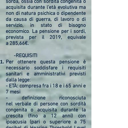
sorda, ossia con sordità congenita o
acquisita durante l'età evolutiva ma
non di natura psichica o dipendente
da causa di guerra, di lavoro o di
servizio, in stato di bisogno
economico
.
La pensione per i sordi,
prevista per il 2019, equivale
a 285,66€.
-REQUISITI
Per ottenere questa pensione è
necessario soddisfare i requisiti
sanitari e amministrativi previsti
dalla legge:
- ETÀ: compresa fra i 18 e i 65 anni e
7 mesi
- definizione riconosciuta
nel verbale di persone con sordità
congenita o acquisita durante la
crescita (fino a 12 anni) con
ipoacusia (pari o superiore a 75