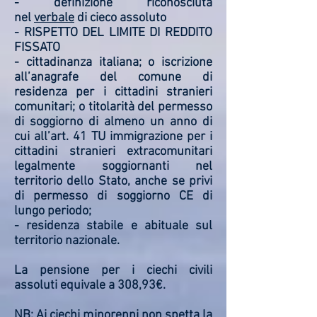
- definizione riconosciuta
nel
verbale
di cieco assoluto
- RISPETTO DEL LIMITE DI REDDITO
FISSATO
- cittadinanza italiana; o iscrizione
all’anagrafe del comune di
residenza per i cittadini stranieri
comunitari; o titolarità del permesso
di soggiorno di almeno un anno di
cui all’art. 41 TU immigrazione per i
cittadini stranieri extracomunitari
legalmente soggiornanti nel
territorio dello Stato, anche se privi
di permesso di soggiorno CE di
lungo periodo;
- residenza stabile e abituale sul
territorio nazionale.
La pensione per i ciechi civili
assoluti equivale a 308,93€.
NB: Ai ciechi minorenni non spetta la