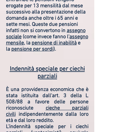
erogate per 13 mensilità dal mese
successivo alla presentazione della
domanda anche oltre i 65 anni e
sette mesi. Queste due pensioni
infatti non si convertono in
assegno
sociale
(come invece fanno l'
assegno
mensile
, la
pensione di inabilità
e
la
pensione per sordi
).
Indennità speciale per ciechi
parziali
È una provvidenza economica che è
stata istituita dall'art. 3 della L
508/88 a favore delle persone
riconosciute
cieche parziali
civili
indipendentemente dalla loro
età e dal loro reddito.
L'indennità speciale per i ciechi