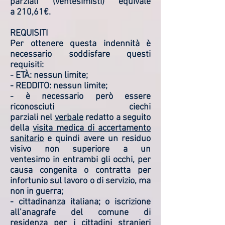
parziali (ventesimisti) equivale
a 210,61€.
REQUISITI
Per ottenere questa indennità è
necessario soddisfare questi
requisiti:
- ETÀ: nessun limite;
- REDDITO: nessun limite;
- è necessario però essere
riconosciuti ciechi
parziali nel
verbale
redatto a seguito
della
visita medica di accertamento
sanitario
e quindi avere un residuo
visivo non superiore a un
ventesimo in entrambi gli occhi, per
causa congenita o contratta per
infortunio sul lavoro o di servizio, ma
non in guerra;
- cittadinanza italiana; o iscrizione
all’anagrafe del comune di
residenza per i cittadini stranieri