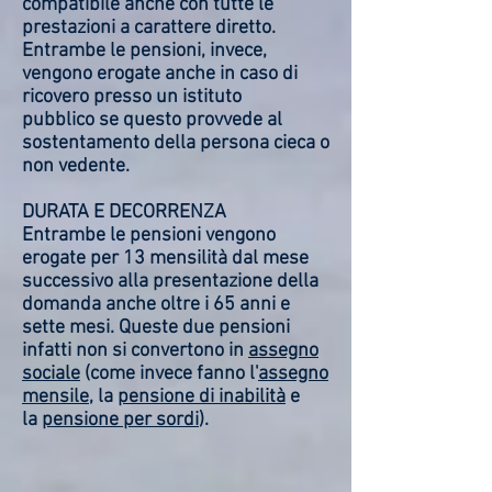
compatibile anche con tutte le
prestazioni a carattere diretto.
Entrambe le pensioni, invece,
vengono erogate anche in caso di
ricovero presso un istituto
pubblico se questo provvede al
sostentamento della persona cieca o
non vedente.
DURATA E DECORRENZA
Entrambe le pensioni vengono
erogate per 13 mensilità dal mese
successivo alla presentazione della
domanda anche oltre i 65 anni e
sette mesi. Queste due pensioni
infatti non si convertono in
assegno
sociale
(come invece fanno l'
assegno
mensile
, la
pensione di inabilità
e
la
pensione per sordi
).