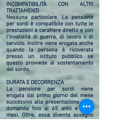
INCOMPATIBILITÀ CON ALTRI
TRATTAMENTI
Nessuna particolare. La pensione
per sordi è compatibile con tutte le
prestazioni a carattere diretto e con
l’invalidità di guerra, di lavoro o di
servizio. Inoltre viene erogata anche
quando la persona è ricoverata
presso un istituto pubblico se
questo provvede al sostentamento
del sordo.
DURATA E DECORRENZA
La pensione per sordi viene
erogata dal primo giorno del mese
successivo alla presentazione della
domanda fino ai 65 anni e sette
mesi. Oltre, essa diventa assegno
sociale. È corrisposta per 13
mensilità con un importo mensile
fissato anno per anno.