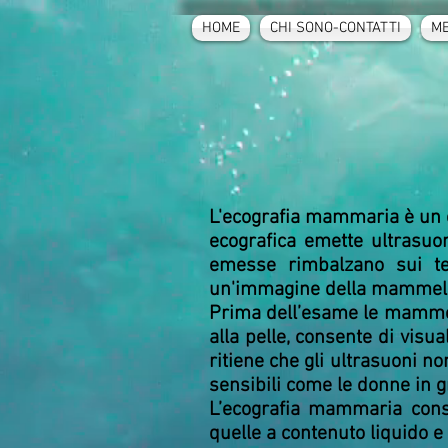
HOME
CHI SONO-CONTATTI
ME
L'ecografia mammaria è un 
ecografica emette ultrasuo
emesse rimbalzano sui tes
un'immagine della mammell
Prima dell’esame le mammell
alla pelle, consente di visu
ritiene che gli ultrasuoni 
sensibili come le donne in g
L’ecografia mammaria conse
quelle a contenuto liquido e