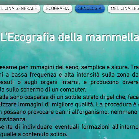
DICINA GENERALE
ECOGRAFIA
SENOLOGIA
MEDICINA LE
L'Ecografia della mammell
esame per immagini del seno, semplice e sicura. Tr
ni a bassa frequenza e alta intensità sulla zona d
suti o sugli organi interni, e producono divers
a sullo schermo di un computer.
e sono cosparse di un sottile strato di gel che, fac
alizzare immagini di migliore qualità. La procedura è
non possano provocare danni all'organismo, nemmeno 
ravidanza.
nte di individuare eventuali formazioni all'interno
 quelle a contenuto solido.