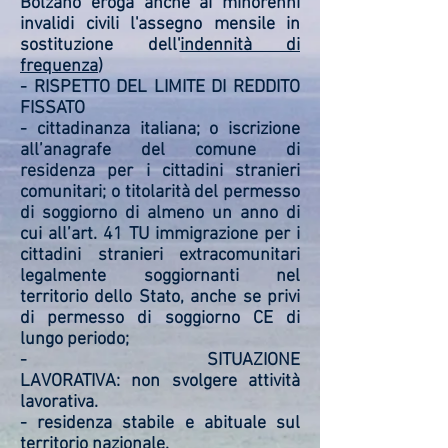
Bolzano eroga anche ai minorenni
invalidi civili l'assegno mensile in
sostituzione dell'
indennità di
frequenza
)
- RISPETTO DEL LIMITE DI REDDITO
FISSATO
- cittadinanza italiana; o iscrizione
all’anagrafe del comune di
residenza per i cittadini stranieri
comunitari; o titolarità del permesso
di soggiorno di almeno un anno di
cui all’art. 41 TU immigrazione per i
cittadini stranieri extracomunitari
legalmente soggiornanti nel
territorio dello Stato, anche se privi
di permesso di soggiorno CE di
lungo periodo;
- SITUAZIONE
LAVORATIVA: non svolgere attività
lavorativa.
- residenza stabile e abituale sul
territorio nazionale.