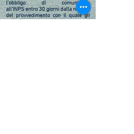
l’obbligo di comunicarlo
all’INPS entro 30 giorni dalla notifica
del provvedimento con il quale gli
viene riconosciuto da parte di un
altro ente il trattamento
pensionistico di invalidità
incompatibile.
DURATA E DECORRENZA
L'assegno mensile viene erogato dal
primo giorno del mese successivo
alla presentazione della
domanda fino ai 65 anni e sette
mesi. Oltre, l'assegno mensile
diventa
assegno sociale
. È
corrisposto per 13 mensilità con un
importo mensile fissato anno per
anno.
Tabelle di Invalidità