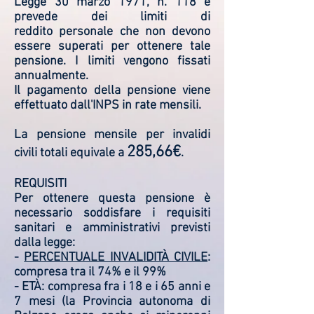
Legge 30 marzo 1971, n. 118 e
prevede dei limiti di
reddito personale che non devono
essere superati per ottenere tale
pensione. I limiti vengono fissati
annualmente.
Il pagamento della pensione viene
effettuato dall'INPS in rate mensili.
La pensione mensile per invalidi
285,66€
civili totali equivale a
.
REQUISITI
Per ottenere questa pensione è
necessario soddisfare i requisiti
sanitari e amministrativi previsti
dalla legge:
-
PERCENTUALE INVALIDITÀ CIVILE
:
compresa tra il 74% e il 99%
- ETÀ: compresa fra i 18 e i 65 anni e
7 mesi (la Provincia autonoma di