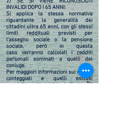
2) SE SI VIENE RICONOSCIUTI
INVALIDI DOPO I 65 ANNI:
Si applica la stessa normativa
riguardante la generalità dei
cittadini ultra 65 enni, con gli stessi
limiti reddituali previsti per
l'assegno sociale o la pensione
sociale, però in questa
caso verranno calcolati i redditi
personali sommati a quelli del
coniuge.
Per maggiori informazioni sui redditi
conteggiati e quelli esclusi
consigliamo la pagina dedicata del
sito dell'
inps.
QUOTA E DURATA
L'importo dell'assegno per il 2019 è
pari a 457,99 euro per tredici
mensilità. Per l'anno 2019 il limite di
reddito è pari a 5.953,87 euro annui
e 11.907,74 euro, se il soggetto è