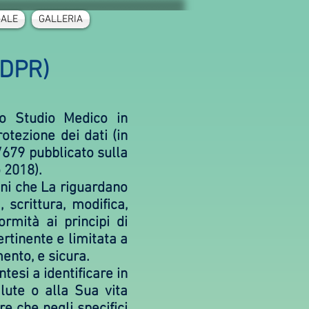
GALE
GALLERIA
GDPR)
llo Studio Medico in
tezione dei dati (in
679 pubblicato sulla
 2018).
oni che La riguardano
 scrittura, modifica,
rmità ai principi di
rtinente e limitata a
mento, e sicura.
ntesi a identificare in
lute o alla Sua vita
e che negli specifici