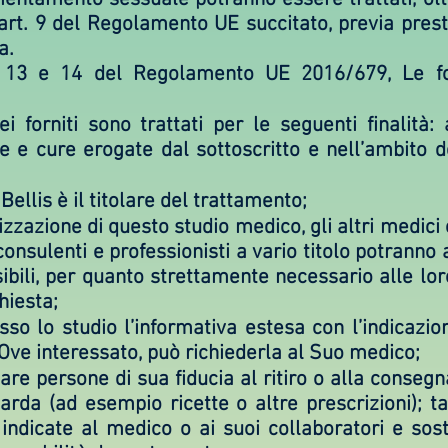
ll’art. 9 del Regolamento UE succitato, previa pre
a.
t. 13 e 14 del Regolamento UE 2016/679, Le f
ei forniti sono trattati per le seguenti finalità: 
e e cure erogate dal sottoscritto e nell’ambito d
Bellis è il titolare del trattamento;
izzazione di questo studio medico, gli altri medici 
consulenti e professionisti a vario titolo potranno
ibili, per quanto strettamente necessario alle loro
hiesta;
sso lo studio l’informativa estesa con l’indicazio
 Ove interessato, può richiederla al Suo medico;
egare persone di sua fiducia al ritiro o alla conse
uarda (ad esempio ricette o altre prescrizioni); t
ndicate al medico o ai suoi collaboratori e sost