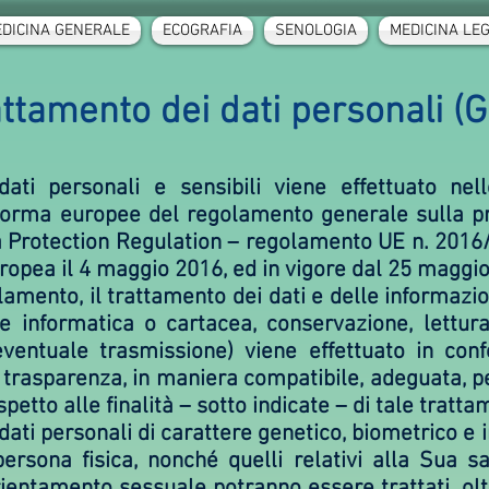
DICINA GENERALE
ECOGRAFIA
SENOLOGIA
MEDICINA LE
ttamento dei dati personali (
dati personali e sensibili viene effettuato ne
orma europee del regolamento generale sulla pro
 Protection Regulation – regolamento UE n. 2016/
uropea il 4 maggio 2016, ed in vigore dal 25 maggio
olamento, il trattamento dei dati e delle informazi
ne informatica o cartacea, conservazione, lettura,
entuale trasmissione) viene effettuato in confo
e trasparenza, in maniera compatibile, adeguata, pe
etto alle finalità – sotto indicate – di tale tratta
 dati personali di carattere genetico, biometrico e i
rsona fisica, nonché quelli relativi alla Sua sa
ientamento sessuale potranno essere trattati, oltr