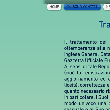
HOME
CHI SONO-CONTATTI
ME
Tra
Il trattamento dei 
ottemperanza alle n
inglese General Data
Gazzetta Ufficiale E
Ai sensi di tale Reg
(cioè la registrazio
aggiornamento ed ev
liceità, correttezza 
quanto necessario risp
In particolare, i Suoi
modo univoco una pe
sessuale o al Suo or