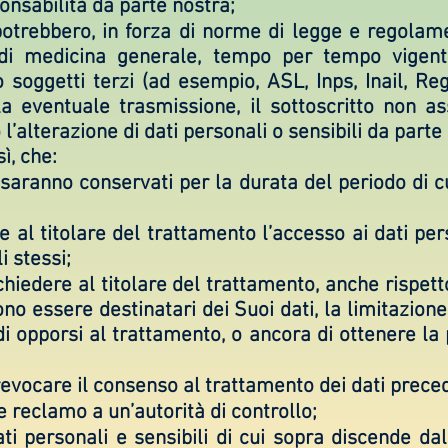
onsabilità da parte nostra;
i potrebbero, in forza di norme di legge e regolame
di medicina generale, tempo per tempo vigenti,
 soggetti terzi (ad esempio, ASL, Inps, Inail, Regi
a eventuale trasmissione, il sottoscritto non a
o l’alterazione di dati personali o sensibili da parte 
ì, che:
 saranno conservati per la durata del periodo di cu
e al titolare del trattamento l’accesso ai dati pers
i stessi;
 chiedere al titolare del trattamento, anche rispet
no essere destinatari dei Suoi dati, la limitazion
i opporsi al trattamento, o ancora di ottenere la p
 revocare il consenso al trattamento dei dati prec
e reclamo a un’autorità di controllo;
ati personali e sensibili di cui sopra discende d