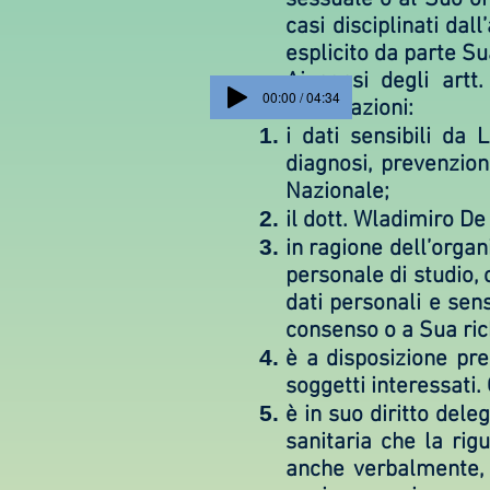
casi disciplinati da
esplicito da parte Su
Ai sensi degli art
00:00 / 04:34
informazioni:
i dati sensibili da L
diagnosi, prevenzion
Nazionale;
il dott. Wladimiro De 
in ragione dell’organ
personale di studio, 
dati personali e sens
consenso o a Sua ric
è a disposizione pre
soggetti interessati.
è in suo diritto del
sanitaria che la rig
anche verbalmente, i