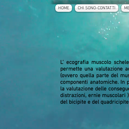
HOME
CHI SONO-CONTATTI
ME
L’ ecografia muscolo schele
permette una valutazione ac
(ovvero quella parte del mus
componenti anatomiche. In pa
la valutazione delle consegu
distrazioni, ernie muscolari 
del bicipite e del quadricipite