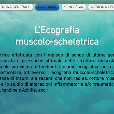
DICINA GENERALE
ECOGRAFIA
SENOLOGIA
MEDICINA LE
L'Ecografia
muscolo-scheletrica
trica effettuata con l’impiego di sonde di ultima g
curata e pressoché ottimale delle strutture muscol
colo più vicina al tendine). L’esame ecografico perme
rticolare, attraverso l’ ecografia muscolo-scheletric
enze di traumi sia recenti che non. (ad es. rotture mus
) e lo studio di alterazioni infiammatorie e/o traumatich
, tendine d’Achille, ecc.)