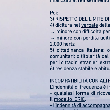
finalizzati al reinserimento
Poi:
3) RISPETTO DEL LIMITE D
4) dicitura nel
verbale
dell
→ minore con difficoltà pers
→ minore con perdita uditi
2.000 hertz
5) cittadinanza italiana; 
comunitari; o titolarità d
per i cittadini stranieri ext
6) residenza stabile e abitu
INCOMPATIBILITÀ CON ALT
L'indennità di frequenza è 
- qualsiasi forma di ricov
il
modello ICRIC
.
- l’
indennità di accompagn