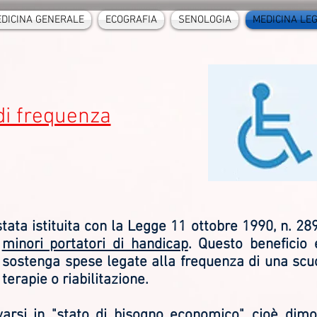
DICINA GENERALE
ECOGRAFIA
SENOLOGIA
MEDICINA LE
di frequenza
stata istituita con la Legge 11 ottobre 1990, n. 28
i
minori portatori di handicap
. Questo beneficio
ia sostenga spese legate alla frequenza di una scuo
terapie o riabilitazione.
varsi in "stato di bisogno economico", cioè dim