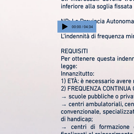
inferiore alla soglia fissat
NB: La Provincia Autonoma 
00:00 / 04:34
L'indennità di frequenza mi
REQUISITI
Per ottenere questa indenni
legge:
Innanzitutto:
1) ETÀ: è necessario avere
2) FREQUENZA CONTINUA O
→ scuole pubbliche o private
→ centri ambulatoriali, cent
convenzionale, specializzat
di handicap;
→ centri di formazione o