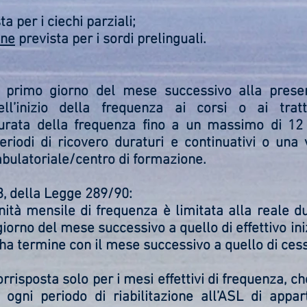
a per i ciechi parziali;
one
prevista per i sordi prelinguali.
 primo giorno del mese successivo alla pres
’inizio della frequenza ai corsi o ai tratta
durata della frequenza fino a un massimo di 12
riodi di ricovero duraturi e continuativi o una
bulatoriale/centro di formazione.
 3, della Legge 289/90:
nità mensile di frequenza è limitata alla reale d
iorno del mese successivo a quello di effettivo ini
ha termine con il mese successivo a quello di ces
rrisposta solo per i mesi effettivi di frequenza, ch
ogni periodo di riabilitazione all’ASL di appar