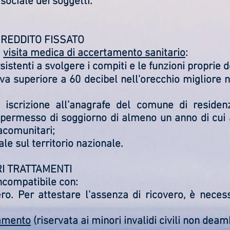
 sociale dei soggetti.
I REDDITO FISSATO
a
visita medica di accertamento sanitario
:
istenti a svolgere i compiti e le funzioni proprie 
va superiore a 60 decibel nell'orecchio migliore n
o iscrizione all’anagrafe del comune di residenz
el permesso di soggiorno di almeno un anno di cui 
racomunitari;
ale sul territorio nazionale.
RI TRATTAMENTI
incompatibile con:
ero. Per attestare l'assenza di ricovero, è nece
amento
(riservata ai minori invalidi civili non deam