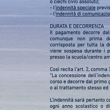
o ciechi civili assoluti);
- l'
indennità speciale
previst
- l’
indennità di comunicazi
DURATA E DECORRENZA
Il pagamento decorre dal
comunque non prima dell
corrisposta per tutta la 
viene sospesa durante i pe
presso la scuola/centro am
Così recita l’art. 2, comma
"La concessione dell’inden
corso e decorre dal primo g
o al trattamento stesso ed 
L’indennità sarà pertanto co
ogni anno scolastico o di 