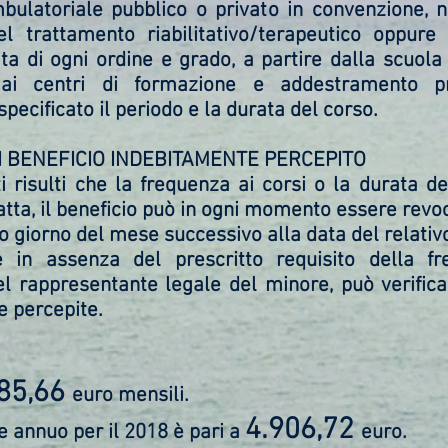
ulatoriale pubblico o privato in convenzione, ne
el trattamento riabilitativo/terapeutico oppure 
ata di ogni ordine e grado, a partire dalla scuola
 ai centri di formazione e addestramento pro
pecificato il periodo e la durata del corso.
I BENEFICIO INDEBITAMENTE PERCEPITO
 risulti che la frequenza ai corsi o la durata d
sfatta, il beneficio può in ogni momento essere revo
o giorno del mese successivo alla data del relati
e in assenza del prescritto requisito della 
 rappresentante legale del minore, può verificar
 percepite.
85,66
euro mensili.
4.906,72
le annuo per il 2018 è pari a
euro.