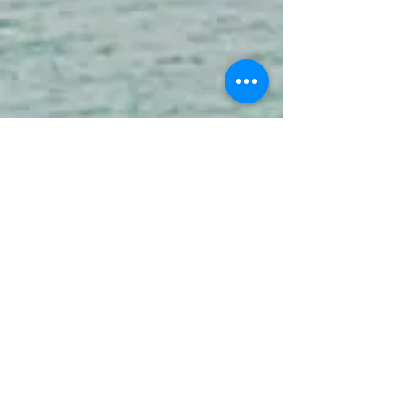
La Malattia
Professionale
La “nuova tabella tabella delle
malattie professionali” si divide in 2
parti.
Nella prima vi è un elenco di
“PATOLOGIE NOSOLOGICAMENTE
DEFINITE” in cui vengono indicate le
malattie, le relative lavorazioni
morbigene e il periodo massimo di
indennizzabilità dalla cessazione