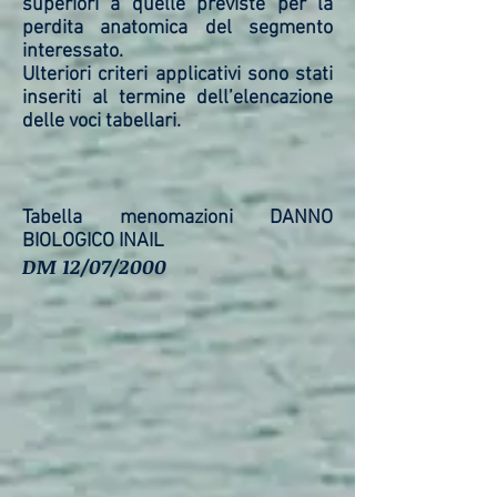
superiori a quelle previste per la
perdita anatomica del segmento
interessato.
Ulteriori criteri applicativi sono stati
inseriti al termine dell’elencazione
delle voci tabellari.
Tabella menomazioni DANNO
BIOLOGICO INAIL
DM 12/07/2000